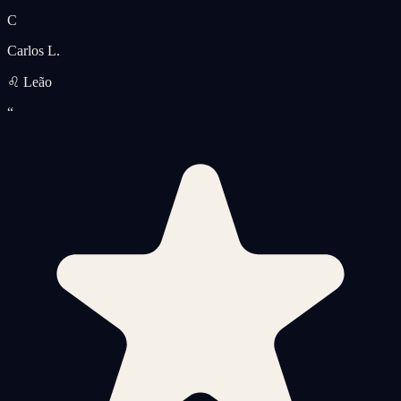
C
Carlos L.
♌ Leão
“