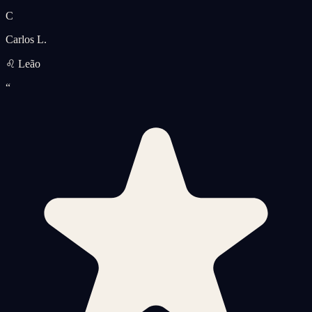
C
Carlos L.
♌ Leão
“