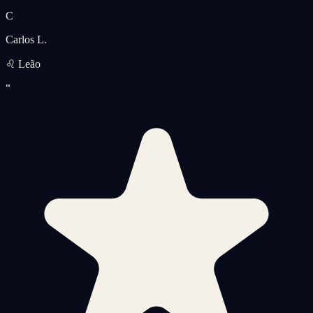
C
Carlos L.
♌ Leão
“