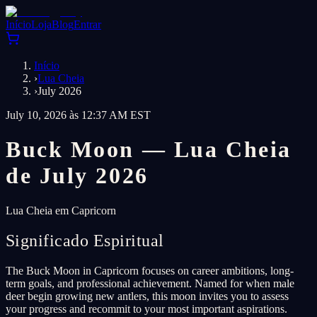
Início
Loja
Blog
Entrar
Início
›
Lua Cheia
›
July 2026
July 10, 2026 às 12:37 AM EST
Buck Moon — Lua Cheia
de July 2026
Lua Cheia em Capricorn
Significado Espiritual
The Buck Moon in Capricorn focuses on career ambitions, long-
term goals, and professional achievement. Named for when male
deer begin growing new antlers, this moon invites you to assess
your progress and recommit to your most important aspirations.