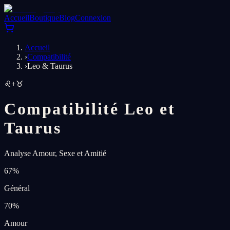
Accueil
Boutique
Blog
Connexion
Accueil
›
Compatibilité
›
Leo & Taurus
♌
+
♉
Compatibilité Leo et
Taurus
Analyse Amour, Sexe et Amitié
67
%
Général
70
%
Amour