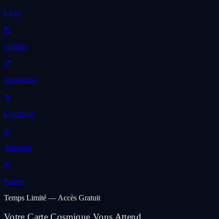
Libra
♏
Scorpio
♐
Sagittarius
♑
Capricorn
♒
Aquarius
♓
Pisces
Temps Limité — Accès Gratuit
Votre Carte Cosmique Vous Attend