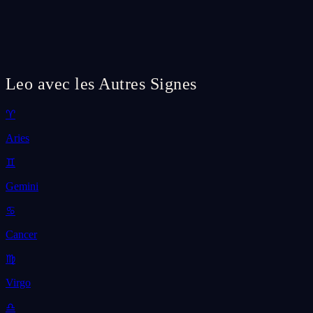
Leo avec les Autres Signes
♈
Aries
♊
Gemini
♋
Cancer
♍
Virgo
♎