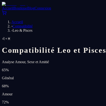
Accueil
Boutique
Blog
Connexion
Accueil
›
Compatibilité
›
Leo & Pisces
♌
+
♓
Compatibilité Leo et Pisce
Analyse Amour, Sexe et Amitié
65
%
Général
68
%
Amour
72
%