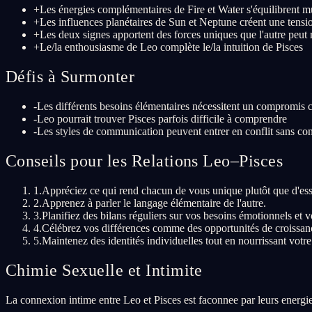
+
Les énergies complémentaires de Fire et Water s'équilibrent 
+
Les influences planétaires de Sun et Neptune créent une tensi
+
Les deux signes apportent des forces uniques que l'autre peu
+
Le/la enthousiasme de Leo complète le/la intuition de Pisces
Défis à Surmonter
-
Les différents besoins élémentaires nécessitent un compromis 
-
Leo pourrait trouver Pisces parfois difficile à comprendre
-
Les styles de communication peuvent entrer en conflit sans con
Conseils pour les Relations Leo–Pisces
1
.
Appréciez ce qui rend chacun de vous unique plutôt que d'ess
2
.
Apprenez à parler le langage élémentaire de l'autre.
3
.
Planifiez des bilans réguliers sur vos besoins émotionnels et vo
4
.
Célébrez vos différences comme des opportunités de croissance
5
.
Maintenez des identités individuelles tout en nourrissant votre
Chimie Sexuelle et Intimite
La connexion intime entre Leo et Pisces est faconnee par leurs energie