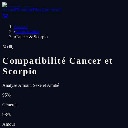
Accueil
Boutique
Blog
Connexion
Accueil
›
Compatibilité
›
Cancer & Scorpio
♋
+
♏
Compatibilité Cancer et
Scorpio
Analyse Amour, Sexe et Amitié
95
%
Général
98
%
Amour