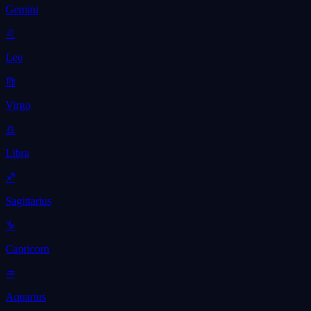
Gemini
♌
Leo
♍
Virgo
♎
Libra
♐
Sagittarius
♑
Capricorn
♒
Aquarius