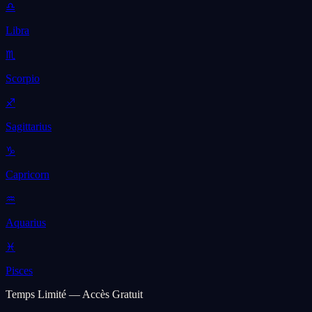
♎
Libra
♏
Scorpio
♐
Sagittarius
♑
Capricorn
♒
Aquarius
♓
Pisces
Temps Limité — Accès Gratuit