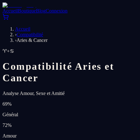
Accueil
Boutique
Blog
Connexion
Accueil
›
Compatibilité
›
Aries & Cancer
♈
+
♋
Compatibilité Aries et
Cancer
Analyse Amour, Sexe et Amitié
69
%
Général
72
%
Amour