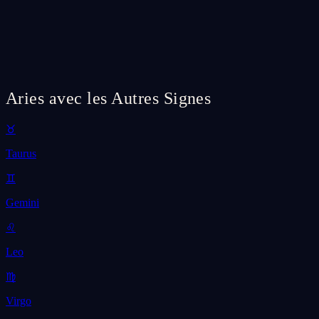
Aries avec les Autres Signes
♉
Taurus
♊
Gemini
♌
Leo
♍
Virgo