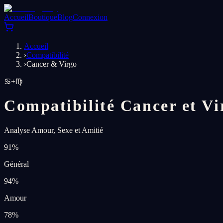
Accueil
Boutique
Blog
Connexion
Accueil
›
Compatibilité
›
Cancer & Virgo
♋
+
♍
Compatibilité Cancer et Vi
Analyse Amour, Sexe et Amitié
91
%
Général
94
%
Amour
78
%