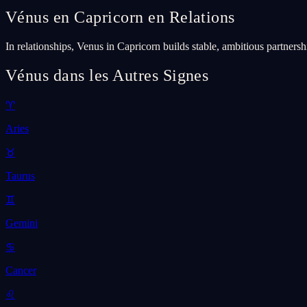
Vénus en Capricorn en Relations
In relationships, Venus in Capricorn builds stable, ambitious partnersh
Vénus dans les Autres Signes
♈
Aries
♉
Taurus
♊
Gemini
♋
Cancer
♌