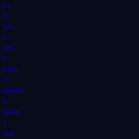
Leo
♍
Virgo
♎
Libra
♏
Scorpio
♐
Sagittarius
♒
Aquarius
♓
Pisces