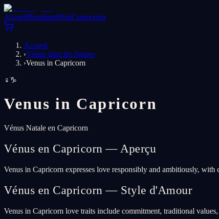
Accueil
Boutique
Blog
Connexion
Accueil
›
Vénus dans les Signes
›
Venus in Capricorn
♀
♑
Venus in
Capricorn
Vénus Natale en Capricorn
Vénus en Capricorn — Aperçu
Venus in Capricorn expresses love responsibly and ambitiously, with c
Vénus en Capricorn — Style d'Amour
Venus in Capricorn love traits include commitment, traditional values,