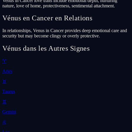
Venus in Cancer love traits include emotional depth, nurturing
nature, love of home, protectiveness, sentimental attachment.
Vénus en Cancer en Relations
In relationships, Venus in Cancer provides deep emotional care and
security but may become clingy or overly protective.
Vénus dans les Autres Signes
♈
Aries
♉
Taurus
♊
Gemini
♌