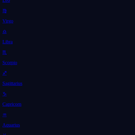
Leo
♍
Virgo
♎
Libra
♏
Scorpio
♐
Sagittarius
♑
Capricorn
♒
Aquarius