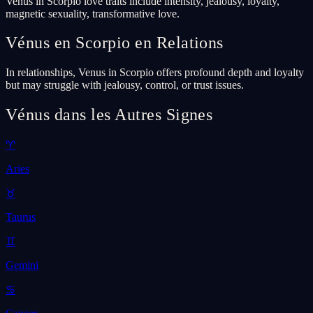
Venus in Scorpio love traits include intensity, jealousy, loyalty,
magnetic sexuality, transformative love.
Vénus en Scorpio en Relations
In relationships, Venus in Scorpio offers profound depth and loyalty
but may struggle with jealousy, control, or trust issues.
Vénus dans les Autres Signes
♈
Aries
♉
Taurus
♊
Gemini
♋