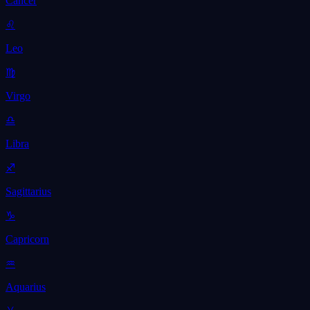
Cancer
♌
Leo
♍
Virgo
♎
Libra
♐
Sagittarius
♑
Capricorn
♒
Aquarius