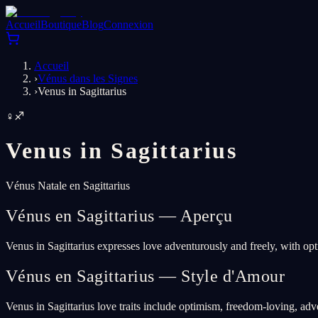
Accueil
Boutique
Blog
Connexion
Accueil
›
Vénus dans les Signes
›
Venus in Sagittarius
♀
♐
Venus in
Sagittarius
Vénus Natale en Sagittarius
Vénus en Sagittarius — Aperçu
Venus in Sagittarius expresses love adventurously and freely, with opt
Vénus en Sagittarius — Style d'Amour
Venus in Sagittarius love traits include optimism, freedom-loving, ad