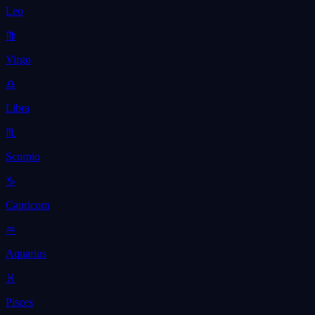
Leo
♍
Virgo
♎
Libra
♏
Scorpio
♑
Capricorn
♒
Aquarius
♓
Pisces