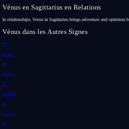
Vénus en Sagittarius en Relations
In relationships, Venus in Sagittarius brings adventure and optimis
Vénus dans les Autres Signes
♈
Aries
♉
Taurus
♊
Gemini
♋
Cancer
♌