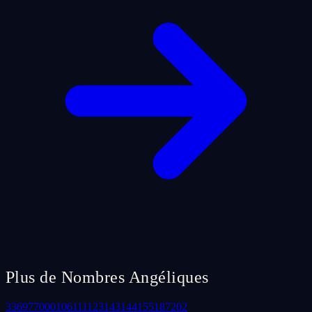
Plus de Nombres Angéliques
33
69
77
000
106
111
123
143
144
155
187
202