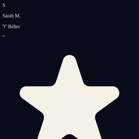
S
Sarah M.
♈ Bélier
“