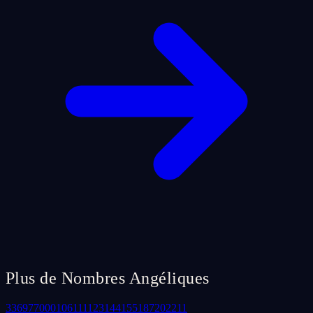
Plus de Nombres Angéliques
33
69
77
000
106
111
123
144
155
187
202
211