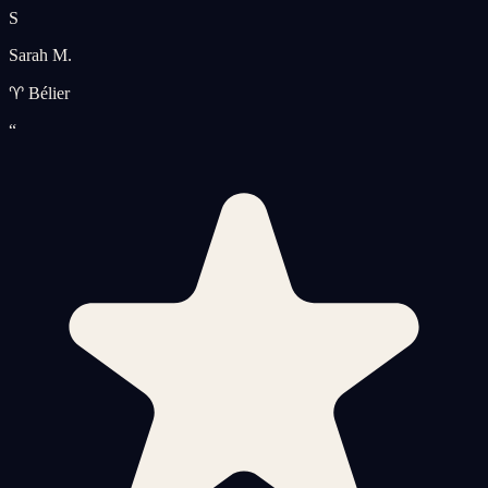
S
Sarah M.
♈ Bélier
“