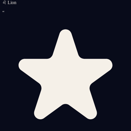
♌ Lion
“