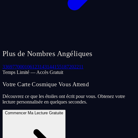
Plus de Nombres Angéliques
33
69
77
000
106
123
143
144
155
187
202
211
Temps Limité — Accès Gratuit
Votre Carte Cosmique Vous Attend
Découvrez ce que les étoiles ont écrit pour vous. Obtenez votre
lecture personnalisée en quelques secondes.
Commencer Ma Lecture Gratuite