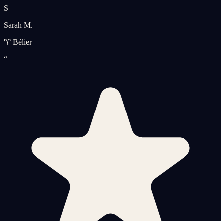
S
Sarah M.
♈ Bélier
“