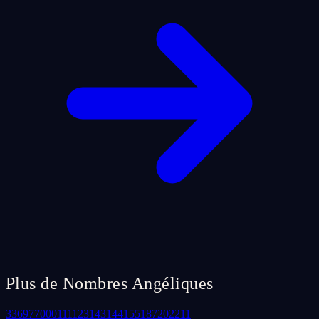
Plus de Nombres Angéliques
33
69
77
000
111
123
143
144
155
187
202
211