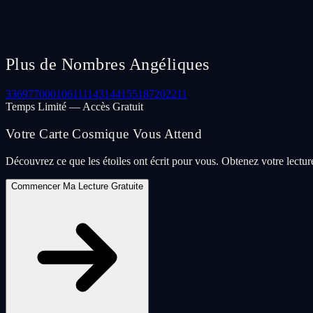
Plus de Nombres Angéliques
33
69
77
000
106
111
143
144
155
187
202
211
Temps Limité — Accès Gratuit
Votre Carte Cosmique Vous Attend
Découvrez ce que les étoiles ont écrit pour vous. Obtenez votre lectu
Commencer Ma Lecture Gratuite