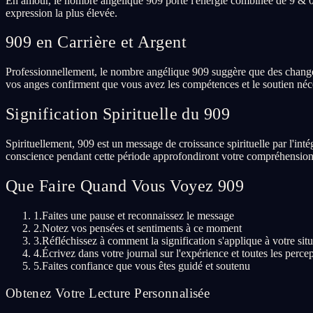
En amour, le nombre angélique 909 porte l'énergie combinée de 9 & 0,
expression la plus élevée.
909 en Carrière et Argent
Professionnellement, le nombre angélique 909 suggère que des changemen
vos anges confirment que vous avez les compétences et le soutien néce
Signification Spirituelle du 909
Spirituellement, 909 est un message de croissance spirituelle par l'int
conscience pendant cette période approfondiront votre compréhension
Que Faire Quand Vous Voyez 909
1.
Faites une pause et reconnaissez le message
2.
Notez vos pensées et sentiments à ce moment
3.
Réfléchissez à comment la signification s'applique à votre situ
4.
Écrivez dans votre journal sur l'expérience et toutes les perce
5.
Faites confiance que vous êtes guidé et soutenu
Obtenez Votre Lecture Personnalisée