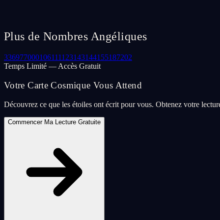
Plus de Nombres Angéliques
33
69
77
000
106
111
123
143
144
155
187
202
Temps Limité — Accès Gratuit
Votre Carte Cosmique Vous Attend
Découvrez ce que les étoiles ont écrit pour vous. Obtenez votre lectu
Commencer Ma Lecture Gratuite