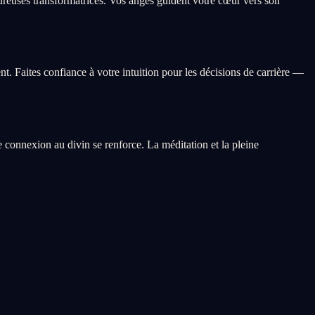
reuses transformatrices. Vos anges guident votre cœur vers son
t. Faites confiance à votre intuition pour les décisions de carrière —
re connexion au divin se renforce. La méditation et la pleine