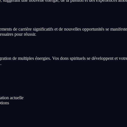
 suggérant une nouvelle énergie, de la passion et des expériences amou
ts de carrière significatifs et de nouvelles opportunités se manifesten
ssaires pour réussir.
égration de multiples énergies. Vos dons spirituels se développent et vot
.
ation actuelle
ptions