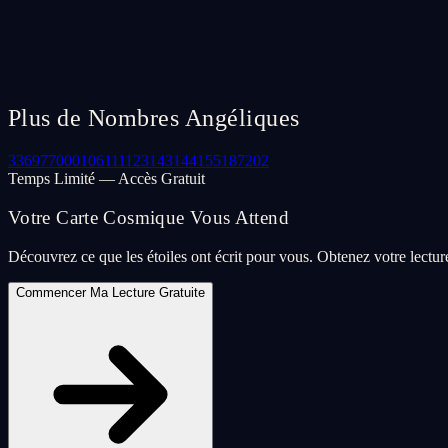
Plus de Nombres Angéliques
33
69
77
000
106
111
123
143
144
155
187
202
Temps Limité — Accès Gratuit
Votre Carte Cosmique Vous Attend
Découvrez ce que les étoiles ont écrit pour vous. Obtenez votre lectu
Commencer Ma Lecture Gratuite