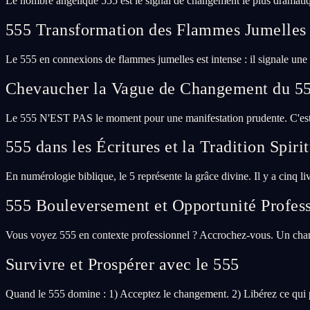
Le nombre angélique 555 est le signal de changement le plus dramati
555 Transformation des Flammes Jumelles
Le 555 en connexions de flammes jumelles est intense : il signale une 
Chevaucher la Vague de Changement du 5
Le 555 N'EST PAS le moment pour une manifestation prudente. C'est 
555 dans les Écritures et la Tradition Spiri
En numérologie biblique, le 5 représente la grâce divine. Il y a cinq li
555 Bouleversement et Opportunité Profess
Vous voyez 555 en contexte professionnel ? Accrochez-vous. Un change
Survivre et Prospérer avec le 555
Quand le 555 domine : 1) Acceptez le changement. 2) Libérez ce qui pa