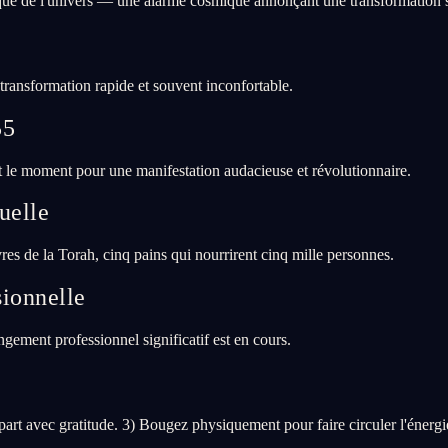
que de l'univers — une alarme cosmique annonçant une transformation si
transformation rapide et souvent inconfortable.
55
le moment pour une manifestation audacieuse et révolutionnaire.
tuelle
vres de la Torah, cinq pains qui nourrirent cinq mille personnes.
ionnelle
ment professionnel significatif est en cours.
rt avec gratitude. 3) Bougez physiquement pour faire circuler l'énergi