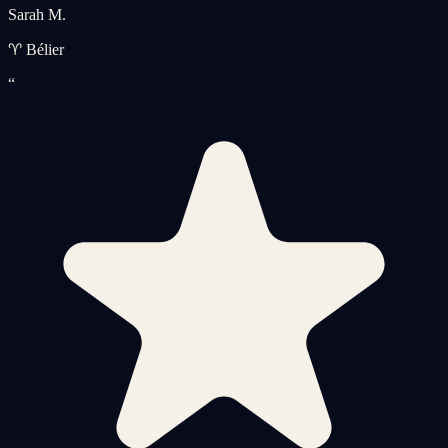
Sarah M.
♈ Bélier
“