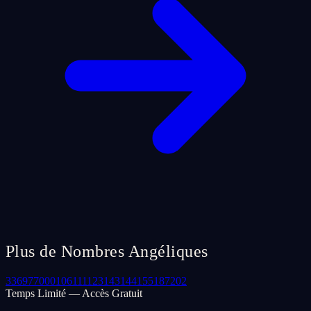
Plus de Nombres Angéliques
33
69
77
000
106
111
123
143
144
155
187
202
Temps Limité — Accès Gratuit