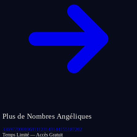
Plus de Nombres Angéliques
33
69
77
000
106
111
123
143
144
155
187
202
Temps Limité — Accès Gratuit