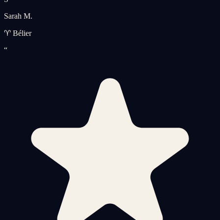
Sarah M.
♈ Bélier
“