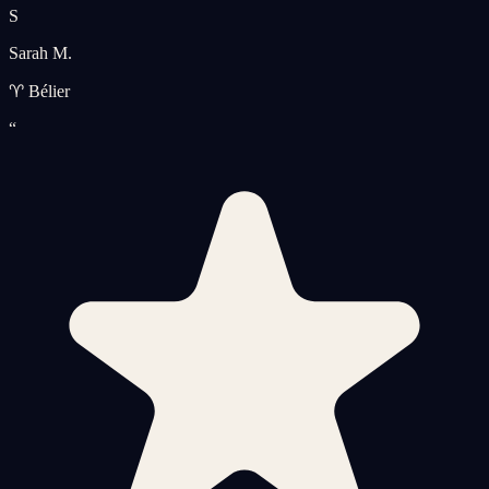
S
Sarah M.
♈ Bélier
“