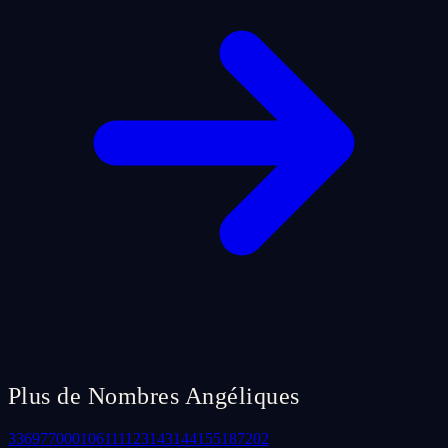
Plus de Nombres Angéliques
33
69
77
000
106
111
123
143
144
155
187
202