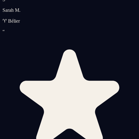
Sarah M.
♈ Bélier
“