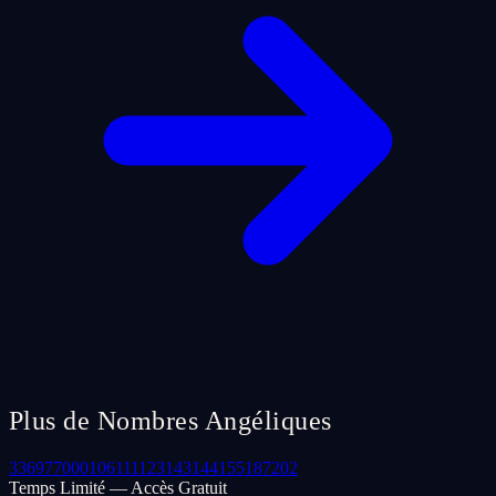
Plus de Nombres Angéliques
33
69
77
000
106
111
123
143
144
155
187
202
Temps Limité — Accès Gratuit