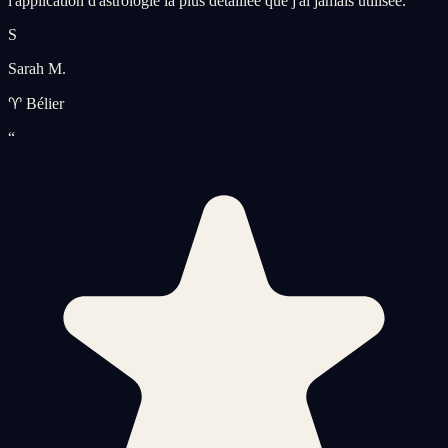
l'application d'astrologie la plus détaillée que j'ai jamais utilisée.
”
S
Sarah M.
♈ Bélier
“