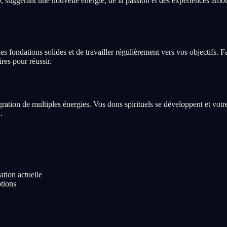
 suggérant une nouvelle énergie, de la passion et des expériences amou
fondations solides et de travailler régulièrement vers vos objectifs. Fa
res pour réussir.
égration de multiples énergies. Vos dons spirituels se développent et vot
.
ation actuelle
ptions