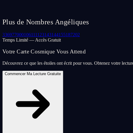
Plus de Nombres Angéliques
33
69
77
000
106
111
123
143
144
155
187
202
Temps Limité — Accès Gratuit
Votre Carte Cosmique Vous Attend
Découvrez ce que les étoiles ont écrit pour vous. Obtenez votre lectu
Commencer Ma Lecture Gratuite