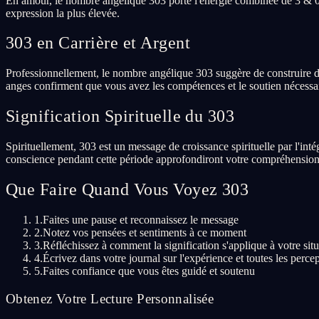
En amour, le nombre angélique 303 porte l'énergie combinée de 3 & 0,
expression la plus élevée.
303 en Carrière et Argent
Professionnellement, le nombre angélique 303 suggère de construire des 
anges confirment que vous avez les compétences et le soutien nécessai
Signification Spirituelle du 303
Spirituellement, 303 est un message de croissance spirituelle par l'int
conscience pendant cette période approfondiront votre compréhension
Que Faire Quand Vous Voyez 303
1.
Faites une pause et reconnaissez le message
2.
Notez vos pensées et sentiments à ce moment
3.
Réfléchissez à comment la signification s'applique à votre situ
4.
Écrivez dans votre journal sur l'expérience et toutes les perce
5.
Faites confiance que vous êtes guidé et soutenu
Obtenez Votre Lecture Personnalisée