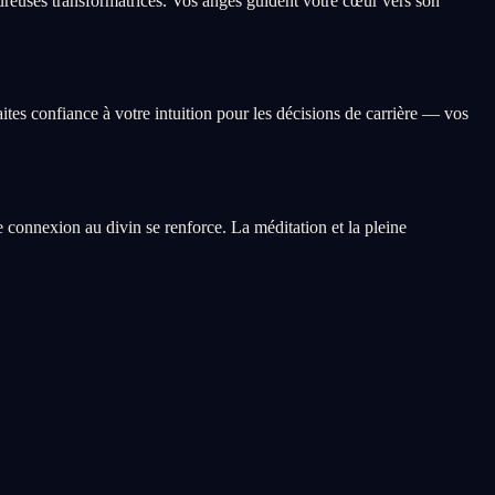
reuses transformatrices. Vos anges guident votre cœur vers son
ites confiance à votre intuition pour les décisions de carrière — vos
re connexion au divin se renforce. La méditation et la pleine