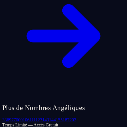
Plus de Nombres Angéliques
33
69
77
000
106
111
123
143
144
155
187
202
Temps Limité — Accès Gratuit