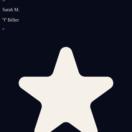
Sarah M.
♈ Bélier
“