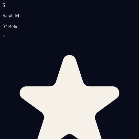
S
Sarah M.
♈ Bélier
“