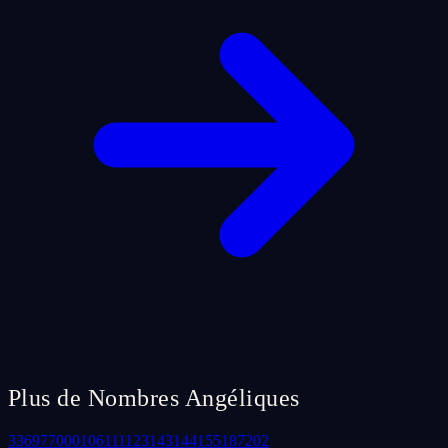
Plus de Nombres Angéliques
33
69
77
000
106
111
123
143
144
155
187
202