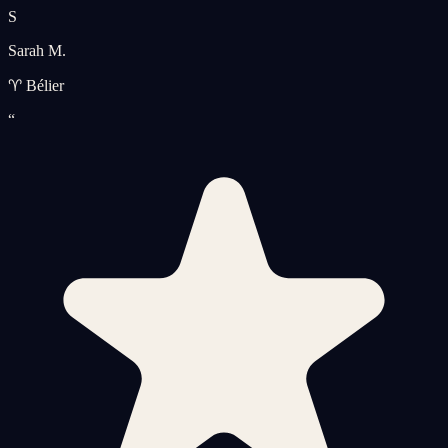
S
Sarah M.
♈ Bélier
“