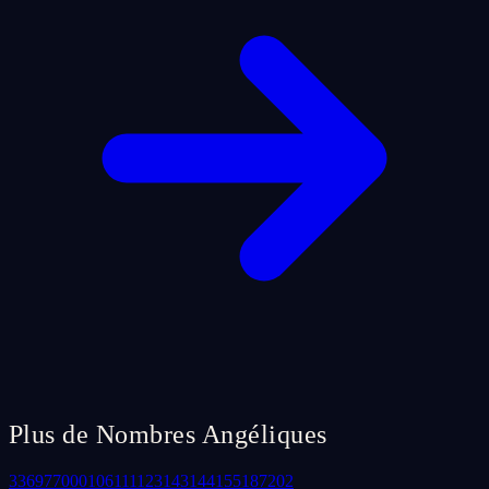
Plus de Nombres Angéliques
33
69
77
000
106
111
123
143
144
155
187
202