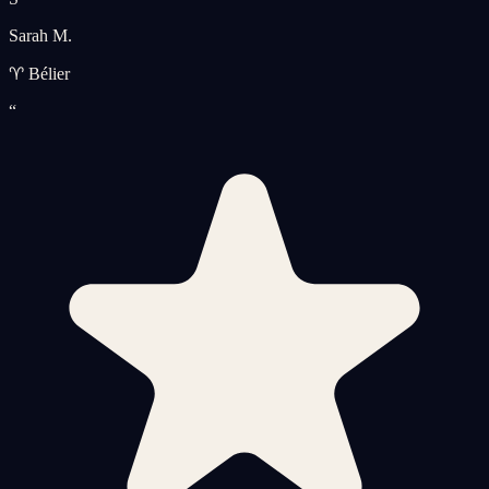
Sarah M.
♈ Bélier
“