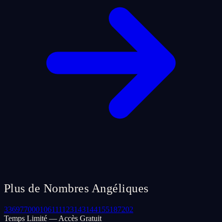
Plus de Nombres Angéliques
33
69
77
000
106
111
123
143
144
155
187
202
Temps Limité — Accès Gratuit