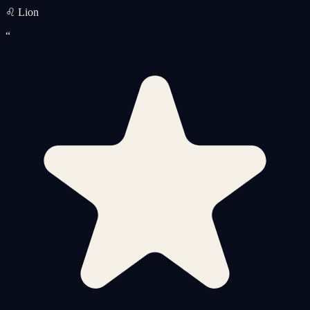
♌ Lion
“