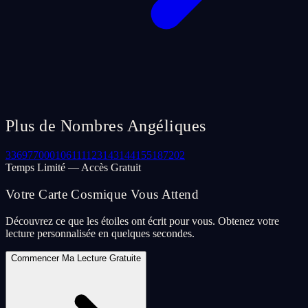
Plus de Nombres Angéliques
33
69
77
000
106
111
123
143
144
155
187
202
Temps Limité — Accès Gratuit
Votre Carte Cosmique Vous Attend
Découvrez ce que les étoiles ont écrit pour vous. Obtenez votre
lecture personnalisée en quelques secondes.
Commencer Ma Lecture Gratuite