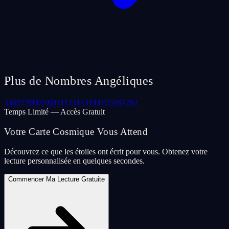
Plus de Nombres Angéliques
33
69
77
000
106
111
123
143
144
155
187
202
Temps Limité — Accès Gratuit
Votre Carte Cosmique Vous Attend
Découvrez ce que les étoiles ont écrit pour vous. Obtenez votre
lecture personnalisée en quelques secondes.
Commencer Ma Lecture Gratuite