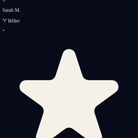
Sarah M.
♈ Bélier
“