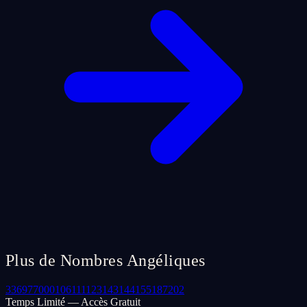
Plus de Nombres Angéliques
33
69
77
000
106
111
123
143
144
155
187
202
Temps Limité — Accès Gratuit