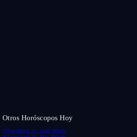
Otros Horóscopos Hoy
♈
Aries
March 21 - April 19
Daily
♉
Taurus
April 20 - May 20
Daily