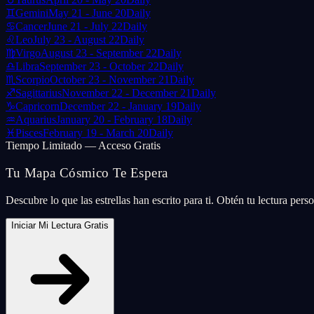
♊
Gemini
May 21 - June 20
Daily
♋
Cancer
June 21 - July 22
Daily
♌
Leo
July 23 - August 22
Daily
♍
Virgo
August 23 - September 22
Daily
♎
Libra
September 23 - October 22
Daily
♏
Scorpio
October 23 - November 21
Daily
♐
Sagittarius
November 22 - December 21
Daily
♑
Capricorn
December 22 - January 19
Daily
♒
Aquarius
January 20 - February 18
Daily
♓
Pisces
February 19 - March 20
Daily
Tiempo Limitado — Acceso Gratis
Tu Mapa Cósmico Te Espera
Descubre lo que las estrellas han escrito para ti. Obtén tu lectura per
Iniciar Mi Lectura Gratis