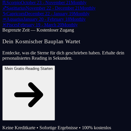
♏
Scorpio
October 23 - November 21
Monthly
♐
Sagittarius
November 22 - December 21
Monthly
♑
Capricorn
December 22 - January 19
Monthly
♒
Aquarius
January 20 - February 18
Monthly
♓
Pisces
February 19 - March 20
Monthly
Begrenzte Zeit — Kostenloser Zugang
Dein Kosmischer Bauplan Wartet
Entdecke, was die Sterne für dich geschrieben haben. Erhalte dein
personalisiertes Reading in Sekunden.
Mein Gratis-Reading Starten
Keine Kreditkarte • Sofortige Ergebnisse • 100% kostenlos