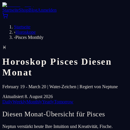
Startseite
Shop
Blog
Anmelden
Startseite
›
Horoskope
›
Pisces Monthly
♓
Horoskop Pisces Diesen
Monat
February 19 - March 20 | Water-Zeichen | Regiert von Neptune
Aktualisiert 8. August 2026
Daily
Weekly
Monthly
Yearly
Tomorrow
Diesen Monat-Übersicht für Pisces
Neptun verstärkt heute Ihre Intuition und Kreativität, Fische.