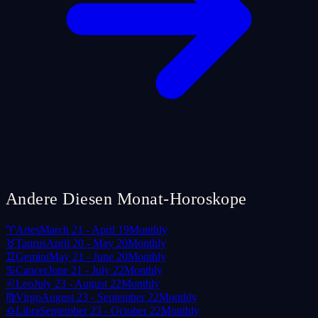
Andere Diesen Monat-Horoskope
♈
Aries
March 21 - April 19
Monthly
♉
Taurus
April 20 - May 20
Monthly
♊
Gemini
May 21 - June 20
Monthly
♋
Cancer
June 21 - July 22
Monthly
♌
Leo
July 23 - August 22
Monthly
♍
Virgo
August 23 - September 22
Monthly
♎
Libra
September 23 - October 22
Monthly