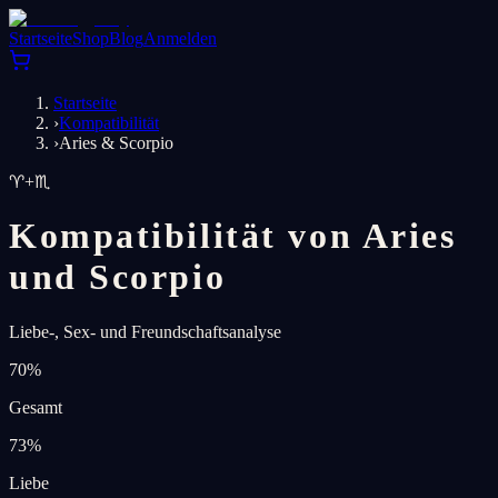
Startseite
Shop
Blog
Anmelden
Startseite
›
Kompatibilität
›
Aries & Scorpio
♈
+
♏
Kompatibilität von Aries
und Scorpio
Liebe-, Sex- und Freundschaftsanalyse
70
%
Gesamt
73
%
Liebe