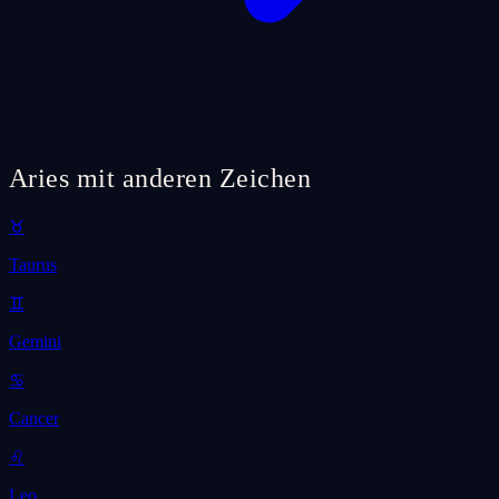
Aries mit anderen Zeichen
♉
Taurus
♊
Gemini
♋
Cancer
♌
Leo