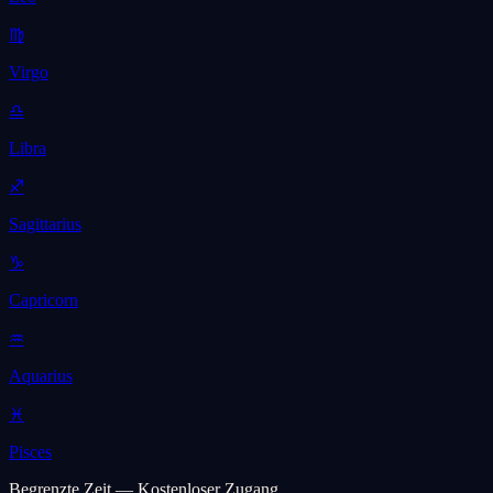
♍
Virgo
♎
Libra
♐
Sagittarius
♑
Capricorn
♒
Aquarius
♓
Pisces
Begrenzte Zeit — Kostenloser Zugang