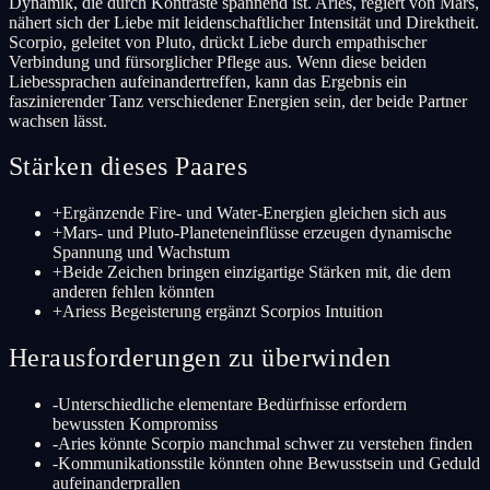
Dynamik, die durch Kontraste spannend ist. Aries, regiert von Mars,
nähert sich der Liebe mit leidenschaftlicher Intensität und Direktheit.
Scorpio, geleitet von Pluto, drückt Liebe durch empathischer
Verbindung und fürsorglicher Pflege aus. Wenn diese beiden
Liebessprachen aufeinandertreffen, kann das Ergebnis ein
faszinierender Tanz verschiedener Energien sein, der beide Partner
wachsen lässt.
Stärken dieses Paares
+
Ergänzende Fire- und Water-Energien gleichen sich aus
+
Mars- und Pluto-Planeteneinflüsse erzeugen dynamische
Spannung und Wachstum
+
Beide Zeichen bringen einzigartige Stärken mit, die dem
anderen fehlen könnten
+
Ariess Begeisterung ergänzt Scorpios Intuition
Herausforderungen zu überwinden
-
Unterschiedliche elementare Bedürfnisse erfordern
bewussten Kompromiss
-
Aries könnte Scorpio manchmal schwer zu verstehen finden
-
Kommunikationsstile könnten ohne Bewusstsein und Geduld
aufeinanderprallen