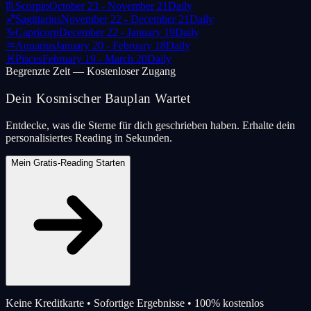
♏
Scorpio
October 23 - November 21
Daily
♐
Sagittarius
November 22 - December 21
Daily
♑
Capricorn
December 22 - January 19
Daily
♒
Aquarius
January 20 - February 18
Daily
♓
Pisces
February 19 - March 20
Daily
Begrenzte Zeit — Kostenloser Zugang
Dein Kosmischer Bauplan Wartet
Entdecke, was die Sterne für dich geschrieben haben. Erhalte dein
personalisiertes Reading in Sekunden.
Mein Gratis-Reading Starten
Keine Kreditkarte • Sofortige Ergebnisse • 100% kostenlos