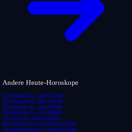
Andere Heute-Horoskope
♈
Aries
March 21 - April 19
Daily
♉
Taurus
April 20 - May 20
Daily
♊
Gemini
May 21 - June 20
Daily
♋
Cancer
June 21 - July 22
Daily
♌
Leo
July 23 - August 22
Daily
♍
Virgo
August 23 - September 22
Daily
♎
Libra
September 23 - October 22
Daily