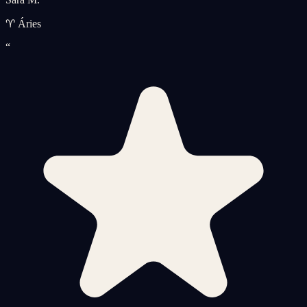
♈ Áries
“