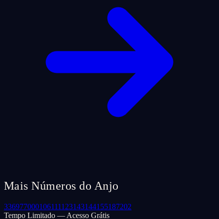
Mais Números do Anjo
33
69
77
000
106
111
123
143
144
155
187
202
Tempo Limitado — Acesso Grátis