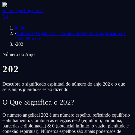
Início
Loja
Blog
Entrar
Início
›
Números Angelicais — Guia Completo do Significado de
Cada Número
›
202
Número do Anjo
202
Descubra o significado espiritual do número do anjo 202 e o que
seus anjos guardiões estão dizendo.
O Que Significa o 202?
O número angelical 202 é um número espelho, refletindo equilíbrio
e alinhamento. Combina as energias de 2 (equilíbrio, harmonia,
parcerias e diplomacia) & 0 (potencial infinito, o vazio, plenitude e
conexão espiritual). Números espelhos são sinais poderosos de