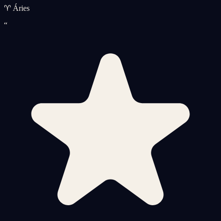
♈ Áries
“