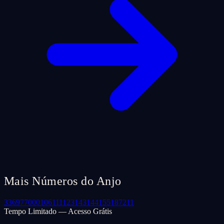
Mais Números do Anjo
33
69
77
000
106
111
123
143
144
155
187
211
Tempo Limitado — Acesso Grátis