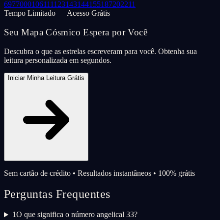
69
77
000
106
111
123
143
144
155
187
202
211
Tempo Limitado — Acesso Grátis
Seu Mapa Cósmico Espera por Você
Descubra o que as estrelas escreveram para você. Obtenha sua
leitura personalizada em segundos.
Iniciar Minha Leitura Grátis
Sem cartão de crédito • Resultados instantâneos • 100% grátis
Perguntas Frequentes
1
O que significa o número angelical 33?