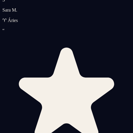
Sara M.
♈ Áries
“