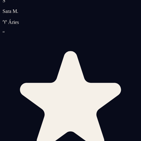
S
Sara M.
♈ Áries
“