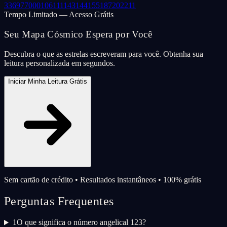
33
69
77
000
106
111
143
144
155
187
202
211
Tempo Limitado — Acesso Grátis
Seu Mapa Cósmico Espera por Você
Descubra o que as estrelas escreveram para você. Obtenha sua
leitura personalizada em segundos.
Iniciar Minha Leitura Grátis
Sem cartão de crédito • Resultados instantâneos • 100% grátis
Perguntas Frequentes
1
O que significa o número angelical 123?