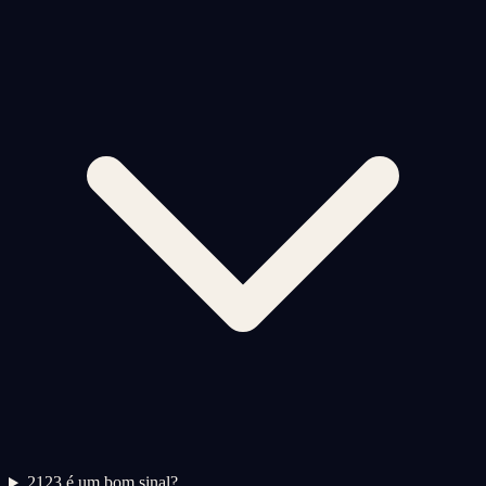
2
123 é um bom sinal?