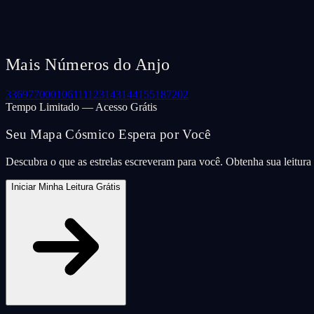
Mais Números do Anjo
33
69
77
000
106
111
123
143
144
155
187
202
Tempo Limitado — Acesso Grátis
Seu Mapa Cósmico Espera por Você
Descubra o que as estrelas escreveram para você. Obtenha sua leitur
Iniciar Minha Leitura Grátis