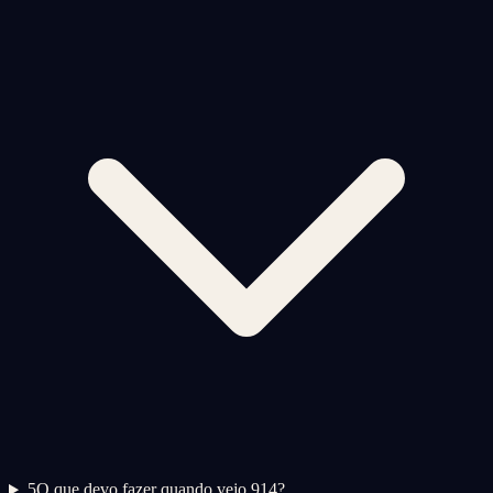
5
O que devo fazer quando vejo 914?