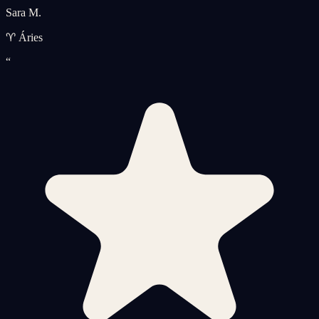
Sara M.
♈ Áries
“