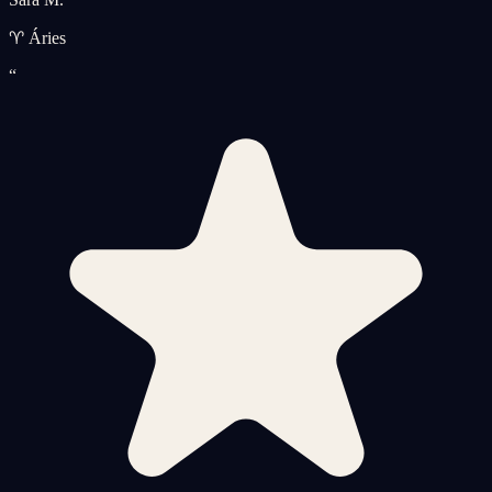
♈ Áries
“