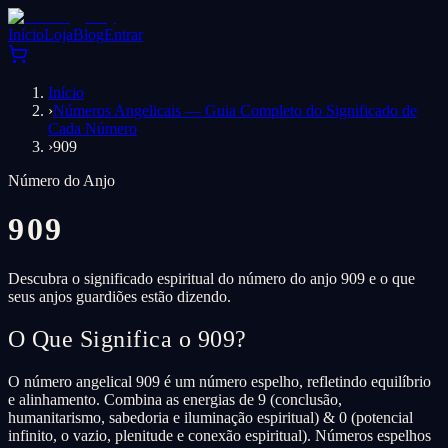
Início
Loja
Blog
Entrar
Início
›
Números Angelicais — Guia Completo do Significado de
Cada Número
›
909
Número do Anjo
909
Descubra o significado espiritual do número do anjo 909 e o que
seus anjos guardiões estão dizendo.
O Que Significa o 909?
O número angelical 909 é um número espelho, refletindo equilíbrio
e alinhamento. Combina as energias de 9 (conclusão,
humanitarismo, sabedoria e iluminação espiritual) & 0 (potencial
infinito, o vazio, plenitude e conexão espiritual). Números espelhos