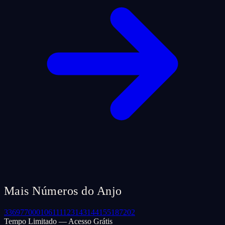
Mais Números do Anjo
33
69
77
000
106
111
123
143
144
155
187
202
Tempo Limitado — Acesso Grátis