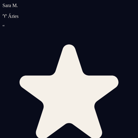
Sara M.
♈ Áries
“