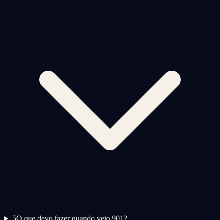
5
O que devo fazer quando vejo 901?