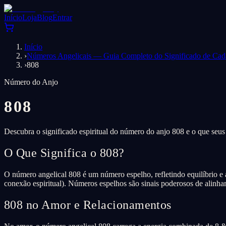
Início
Loja
Blog
Entrar
Início
›
Números Angelicais — Guia Completo do Significado de Ca
›
808
Número do Anjo
808
Descubra o significado espiritual do número do anjo 808 e o que seus
O Que Significa o 808?
O número angelical 808 é um número espelho, refletindo equilíbrio e a
conexão espiritual). Números espelhos são sinais poderosos de alinh
808 no Amor e Relacionamentos