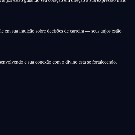
 anjos estão guiando seu coração em direção à sua expressão mais
ie em sua intuição sobre decisões de carreira — seus anjos estão
esenvolvendo e sua conexão com o divino está se fortalecendo.