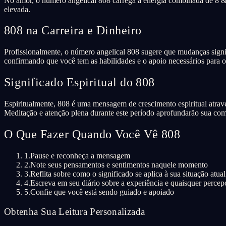
No amor, o número angelical 808 carrega a energia combinada de 8 & 
elevada.
808 na Carreira e Dinheiro
Profissionalmente, o número angelical 808 sugere que mudanças signif
confirmando que você tem as habilidades e o apoio necessários para o
Significado Espiritual do 808
Espiritualmente, 808 é uma mensagem de crescimento espiritual atravé
Meditação e atenção plena durante este período aprofundarão sua co
O Que Fazer Quando Você Vê 808
1.
Pause e reconheça a mensagem
2.
Note seus pensamentos e sentimentos naquele momento
3.
Reflita sobre como o significado se aplica à sua situação atual
4.
Escreva em seu diário sobre a experiência e quaisquer percep
5.
Confie que você está sendo guiado e apoiado
Obtenha Sua Leitura Personalizada