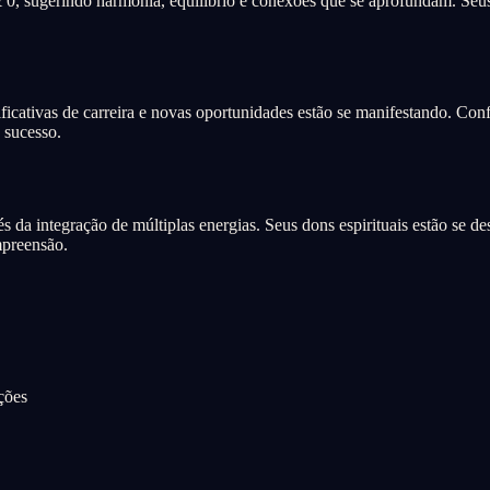
0, sugerindo harmonia, equilíbrio e conexões que se aprofundam. Seus
icativas de carreira e novas oportunidades estão se manifestando. Conf
 sucesso.
s da integração de múltiplas energias. Seus dons espirituais estão se d
mpreensão.
ções