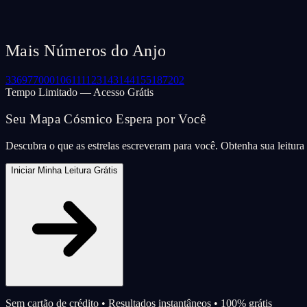
Mais Números do Anjo
33
69
77
000
106
111
123
143
144
155
187
202
Tempo Limitado — Acesso Grátis
Seu Mapa Cósmico Espera por Você
Descubra o que as estrelas escreveram para você. Obtenha sua leitur
Iniciar Minha Leitura Grátis
Sem cartão de crédito • Resultados instantâneos • 100% grátis