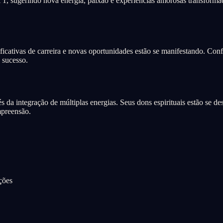
1, sugerindo nova energia, paixão e experiências amorosas transformad
icativas de carreira e novas oportunidades estão se manifestando. Confi
 sucesso.
 da integração de múltiplas energias. Seus dons espirituais estão se d
mpreensão.
ções