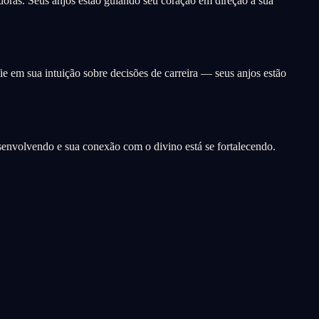
oras. Seus anjos estão guiando seu coração em direção à sua
e em sua intuição sobre decisões de carreira — seus anjos estão
esenvolvendo e sua conexão com o divino está se fortalecendo.