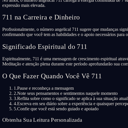
No amor, o número angelical 711 carrega a energia combinada de 7 & 
expressão mais elevada.
711 na Carreira e Dinheiro
Profissionalmente, o número angelical 711 sugere que mudanças signif
confirmando que você tem as habilidades e o apoio necessários para o
Significado Espiritual do 711
Espiritualmente, 711 é uma mensagem de crescimento espiritual através
Meditação e atenção plena durante este período aprofundarão sua co
O Que Fazer Quando Você Vê 711
1.
Pause e reconheça a mensagem
2.
Note seus pensamentos e sentimentos naquele momento
3.
Reflita sobre como o significado se aplica à sua situação atual
4.
Escreva em seu diário sobre a experiência e quaisquer percep
5.
Confie que você está sendo guiado e apoiado
Obtenha Sua Leitura Personalizada