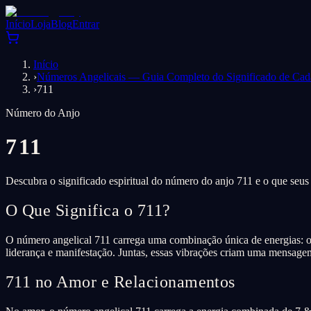
Início
Loja
Blog
Entrar
Início
›
Números Angelicais — Guia Completo do Significado de Ca
›
711
Número do Anjo
711
Descubra o significado espiritual do número do anjo 711 e o que seus
O Que Significa o 711?
O número angelical 711 carrega uma combinação única de energias: o n
liderança e manifestação. Juntas, essas vibrações criam uma mensagem 
711 no Amor e Relacionamentos