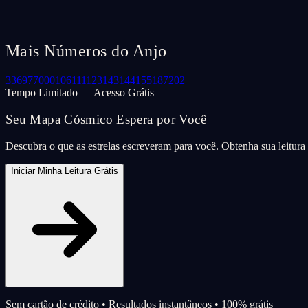
Mais Números do Anjo
33
69
77
000
106
111
123
143
144
155
187
202
Tempo Limitado — Acesso Grátis
Seu Mapa Cósmico Espera por Você
Descubra o que as estrelas escreveram para você. Obtenha sua leitur
Iniciar Minha Leitura Grátis
Sem cartão de crédito • Resultados instantâneos • 100% grátis