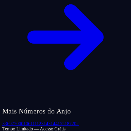
Mais Números do Anjo
33
69
77
000
106
111
123
143
144
155
187
202
Tempo Limitado — Acesso Grátis