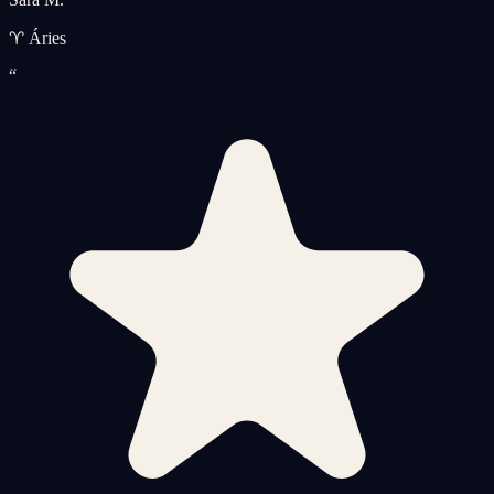
♈ Áries
“