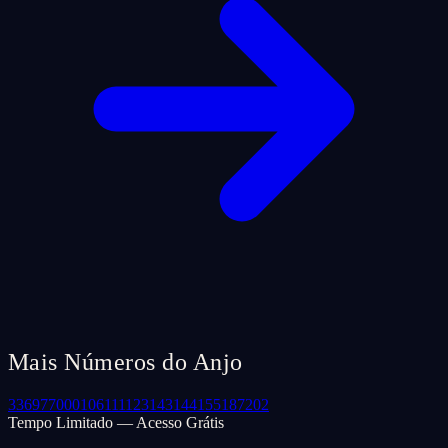
Mais Números do Anjo
33
69
77
000
106
111
123
143
144
155
187
202
Tempo Limitado — Acesso Grátis