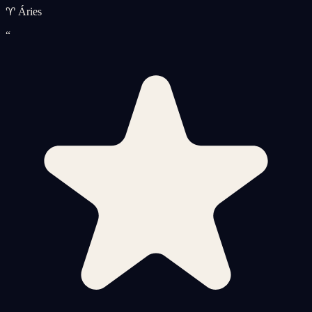
♈ Áries
“