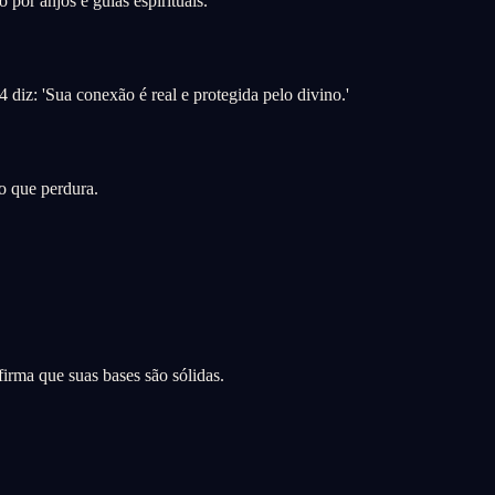
por anjos e guias espirituais.
iz: 'Sua conexão é real e protegida pelo divino.'
o que perdura.
irma que suas bases são sólidas.