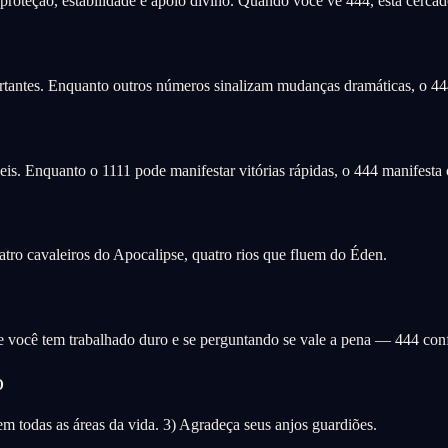
teção, estabilidade e apoio divino. Quando você vê 444, está cercado 
ntes. Enquanto outros números sinalizam mudanças dramáticas, o 444 d
is. Enquanto o 1111 pode manifestar vitórias rápidas, o 444 manifesta 
tro cavaleiros do Apocalipse, quatro rios que fluem do Éden.
Se você tem trabalhado duro e se perguntando se vale a pena — 444 conf
o
em todas as áreas da vida. 3) Agradeça seus anjos guardiões.