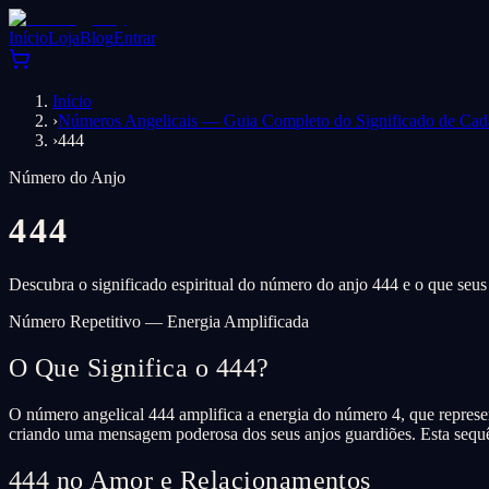
Início
Loja
Blog
Entrar
Início
›
Números Angelicais — Guia Completo do Significado de Ca
›
444
Número do Anjo
444
Descubra o significado espiritual do número do anjo 444 e o que seus
Número Repetitivo — Energia Amplificada
O Que Significa o 444?
O número angelical 444 amplifica a energia do número 4, que represe
criando uma mensagem poderosa dos seus anjos guardiões. Esta sequên
444 no Amor e Relacionamentos