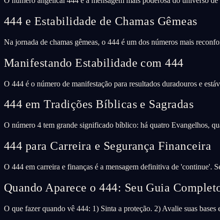
O número angelical 444 é a mensagem mais poderosa do universo de pro
444 e Estabilidade de Chamas Gêmeas
Na jornada de chamas gêmeas, o 444 é um dos números mais reconforta
Manifestando Estabilidade com 444
O 444 é o número de manifestação para resultados duradouros e estáve
444 em Tradições Bíblicas e Sagradas
O número 4 tem grande significado bíblico: há quatro Evangelhos, qua
444 para Carreira e Segurança Financeira
O 444 em carreira e finanças é a mensagem definitiva de 'continue'. 
Quando Aparece o 444: Seu Guia Complet
O que fazer quando vê 444: 1) Sinta a proteção. 2) Avalie suas bases 