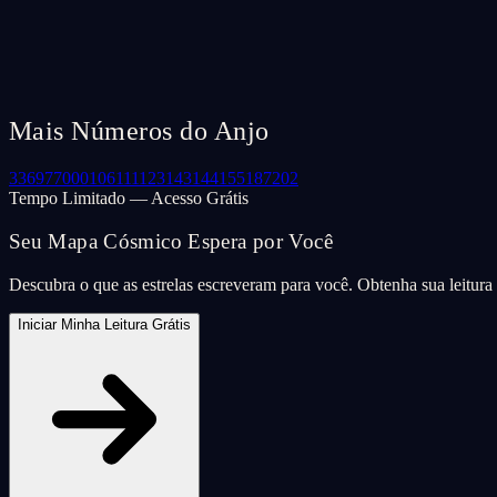
Mais Números do Anjo
33
69
77
000
106
111
123
143
144
155
187
202
Tempo Limitado — Acesso Grátis
Seu Mapa Cósmico Espera por Você
Descubra o que as estrelas escreveram para você. Obtenha sua leitur
Iniciar Minha Leitura Grátis