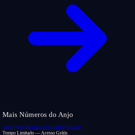
Mais Números do Anjo
33
69
77
000
106
111
123
143
144
155
187
202
Tempo Limitado — Acesso Grátis