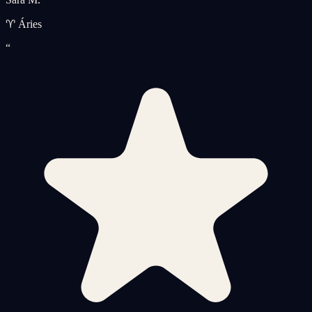
♈ Áries
“